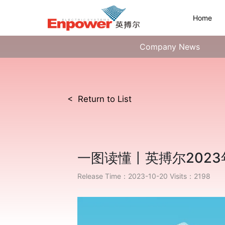
Home
Company News
< Return to List
一图读懂丨英搏尔202
Release Time：2023-10-20
Visits：2198